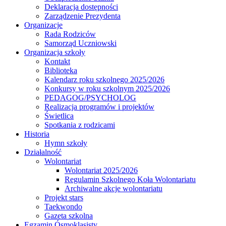
Deklaracja dostępności
Zarządzenie Prezydenta
Organizacje
Rada Rodziców
Samorząd Uczniowski
Organizacja szkoły
Kontakt
Biblioteka
Kalendarz roku szkolnego 2025/2026
Konkursy w roku szkolnym 2025/2026
PEDAGOG/PSYCHOLOG
Realizacja programów i projektów
Świetlica
Spotkania z rodzicami
Historia
Hymn szkoły
Działalność
Wolontariat
Wolontariat 2025/2026
Regulamin Szkolnego Koła Wolontariatu
Archiwalne akcje wolontariatu
Projekt stars
Taekwondo
Gazeta szkolna
Egzamin Ósmoklasisty