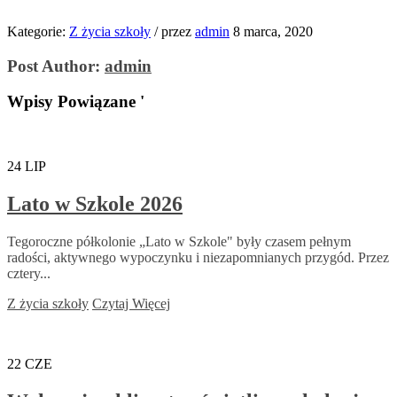
Kategorie:
Z życia szkoły
/
przez
admin
8 marca, 2020
Post Author:
admin
Wpisy Powiązane '
24
LIP
Lato w Szkole 2026
Tegoroczne półkolonie „Lato w Szkole" były czasem pełnym
radości, aktywnego wypoczynku i niezapomnianych przygód. Przez
cztery...
Z życia szkoły
Czytaj Więcej
22
CZE