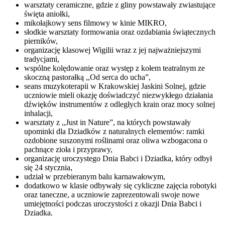
warsztaty ceramiczne, gdzie z gliny powstawały zwiastujące
święta aniołki,
mikołajkowy sens filmowy w kinie MIKRO,
słodkie warsztaty formowania oraz ozdabiania świątecznych
pierników,
organizację klasowej Wigilii wraz z jej najważniejszymi
tradycjami,
wspólne kolędowanie oraz występ z kołem teatralnym ze
skoczną pastorałką ,,Od serca do ucha”,
seans muzykoterapii w Krakowskiej Jaskini Solnej, gdzie
uczniowie mieli okazję doświadczyć niezwykłego działania
dźwięków instrumentów z odległych krain oraz mocy solnej
inhalacji,
warsztaty z ,,Just in Nature”, na których powstawały
upominki dla Dziadków z naturalnych elementów: ramki
ozdobione suszonymi roślinami oraz oliwa wzbogacona o
pachnące zioła i przyprawy,
organizację uroczystego Dnia Babci i Dziadka, który odbył
się 24 stycznia,
udział w przebieranym balu karnawałowym,
dodatkowo w klasie odbywały się cykliczne zajęcia robotyki
oraz taneczne, a uczniowie zaprezentowali swoje nowe
umiejętności podczas uroczystości z okazji Dnia Babci i
Dziadka.