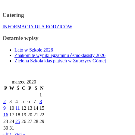
Catering
INFORMACJA DLA RODZICÓW
Ostatnie wpisy
Lato w Szkole 2026
Znakomite wyniki egzaminu ósmoklasisty 2026
Zielona Szkoła klas piątych w Zubrzycy Górnej
marzec 2020
P
W
Ś
C
P
S
N
1
2
3
4
5
6
7
8
9
10
11
12
13
14
15
16
17
18
19
20
21
22
23
24
25
26
27
28
29
30
31
« lut
kwi »