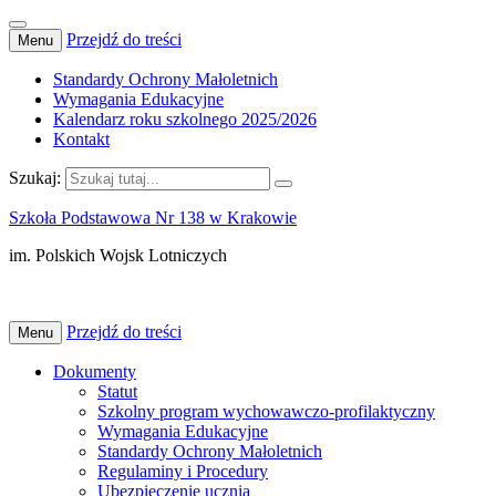
Przejdź do treści
Menu
Standardy Ochrony Małoletnich
Wymagania Edukacyjne
Kalendarz roku szkolnego 2025/2026
Kontakt
Szukaj:
Szkoła Podstawowa Nr 138 w Krakowie
im. Polskich Wojsk Lotniczych
Przejdź do treści
Menu
Dokumenty
Statut
Szkolny program wychowawczo-profilaktyczny
Wymagania Edukacyjne
Standardy Ochrony Małoletnich
Regulaminy i Procedury
Ubezpieczenie ucznia