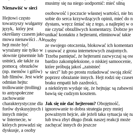
musimy się na niego uodpornić: mieć silną
Nienawiść w sieci
osobowość i poczucie własnej wartości, nie br
Hejtowi często
sobie do serca krzywdzących opinii, mieć do n
towarzyszy wulgarny
dystans, wręcz śmiać się z tego, a najlepiej w 
język, który jest
nie czytać obraźliwych komentarzy. Dobrze jes
określany czasem jako
unikać kontaktu z hejterami, eliminować takie
mowa nienawiści . Ale
osoby
hejt może być
ze swojego otoczenia, blokować ich komentar
wyrażany nie tylko w
i usuwać z grona internetowych znajomych.
słownie (pisemnie lub
Trzeba pamiętać, że hejterami zazwyczaj są o
ustnie), ale także za
bardzo zakompleksione, o niskiej samoocenie,
pomocą obrazków
które próbują jakoś „zaistnieć
(np. memów i gifów)
w sieci” lub po prostu rozładować swoją złość
lub filmów. Jest wiele
poprzez obrażanie innych. Hejt rodzi się czase
odmian hejtu:
braku empatii lub zazdrości,
trollowanie (trolling)
a niektórym wydaje się, że hejtując są zabawni
to antyspołeczne
bawią się cudzym kosztem.
zachowanie
charakterystyczne dla
Jak się nie dać hejterom?
Obojętność,
forów dyskusyjnych i
ignorowanie to dobra strategia przy mniej
innych miejsc
poważnym hejcie, ale jeżeli taka sytuacja się na
w Internecie, w
lub trwa zbyt długo (brak naszej reakcji może
których prowadzi się
zachęcać innych do jeszcze
dyskusje, a osoby