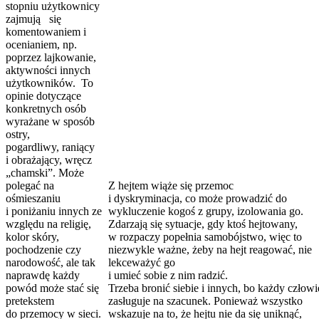
stopniu użytkownicy
zajmują się
komentowaniem i
ocenianiem, np.
poprzez lajkowanie,
aktywności innych
użytkowników. To
opinie dotyczące
konkretnych osób
wyrażane w sposób
ostry,
pogardliwy, raniący
i obrażający, wręcz
„chamski”. Może
polegać na
Z hejtem wiąże się przemoc
ośmieszaniu
i dyskryminacja, co może prowadzić do
i poniżaniu innych ze
wykluczenie kogoś z grupy, izolowania go.
względu na religię,
Zdarzają się sytuacje, gdy ktoś hejtowany,
kolor skóry,
w rozpaczy popełnia samobójstwo, więc to
pochodzenie czy
niezwykle ważne, żeby na hejt reagować, nie
narodowość, ale tak
lekceważyć go
naprawdę każdy
i umieć sobie z nim radzić.
powód może stać się
Trzeba bronić siebie i innych, bo każdy człow
pretekstem
zasługuje na szacunek. Ponieważ wszystko
do przemocy w sieci.
wskazuje na to, że hejtu nie da się uniknąć,