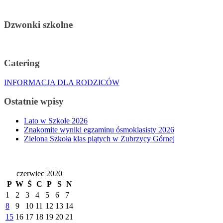
Dzwonki szkolne
Catering
INFORMACJA DLA RODZICÓW
Ostatnie wpisy
Lato w Szkole 2026
Znakomite wyniki egzaminu ósmoklasisty 2026
Zielona Szkoła klas piątych w Zubrzycy Górnej
czerwiec 2020
P
W
Ś
C
P
S
N
1
2
3
4
5
6
7
8
9
10
11
12
13
14
15
16
17
18
19
20
21