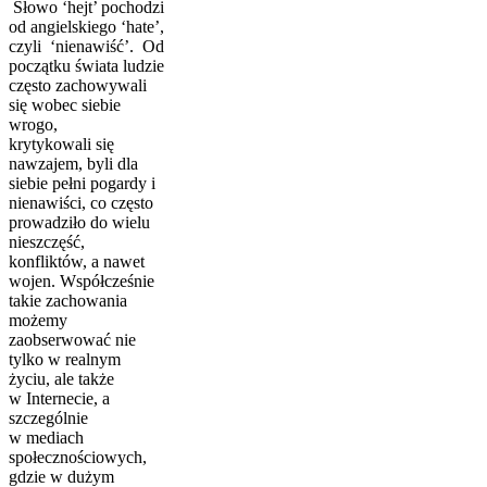
Słowo ‘hejt’ pochodzi
od angielskiego ‘hate’,
czyli ‘nienawiść’. Od
początku świata ludzie
często zachowywali
się wobec siebie
wrogo,
krytykowali się
nawzajem, byli dla
siebie pełni pogardy i
nienawiści, co często
prowadziło do wielu
nieszczęść,
konfliktów, a nawet
wojen. Współcześnie
takie zachowania
możemy
zaobserwować nie
tylko w realnym
życiu, ale także
w Internecie, a
szczególnie
w mediach
społecznościowych,
gdzie w dużym