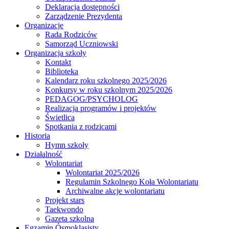
Deklaracja dostępności
Zarządzenie Prezydenta
Organizacje
Rada Rodziców
Samorząd Uczniowski
Organizacja szkoły
Kontakt
Biblioteka
Kalendarz roku szkolnego 2025/2026
Konkursy w roku szkolnym 2025/2026
PEDAGOG/PSYCHOLOG
Realizacja programów i projektów
Świetlica
Spotkania z rodzicami
Historia
Hymn szkoły
Działalność
Wolontariat
Wolontariat 2025/2026
Regulamin Szkolnego Koła Wolontariatu
Archiwalne akcje wolontariatu
Projekt stars
Taekwondo
Gazeta szkolna
Egzamin Ósmoklasisty