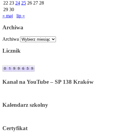
22
23
24
25
26
27
28
29
30
« maj
lip »
Archiwa
Archiwa
Licznik
Kanał na YouTube – SP 138 Kraków
Kalendarz szkolny
Certyfikat