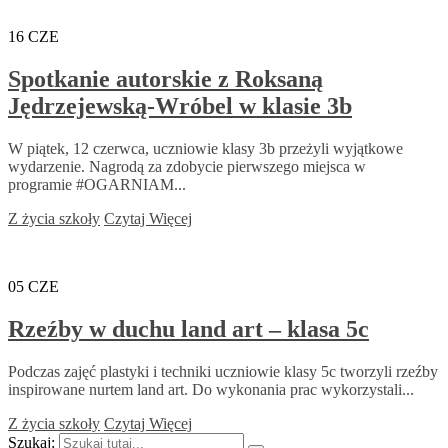
16
CZE
Spotkanie autorskie z Roksaną
Jędrzejewską-Wróbel w klasie 3b
W piątek, 12 czerwca, uczniowie klasy 3b przeżyli wyjątkowe
wydarzenie. Nagrodą za zdobycie pierwszego miejsca w
programie #OGARNIAM...
Z życia szkoły
Czytaj Więcej
05
CZE
Rzeźby w duchu land art – klasa 5c
Podczas zajęć plastyki i techniki uczniowie klasy 5c tworzyli rzeźby
inspirowane nurtem land art. Do wykonania prac wykorzystali...
Z życia szkoły
Czytaj Więcej
Szukaj: