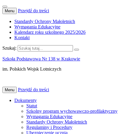
Przejdź do treści
Menu
Standardy Ochrony Małoletnich
Wymagania Edukacyjne
Kalendarz roku szkolnego 2025/2026
Kontakt
Szukaj:
Szkoła Podstawowa Nr 138 w Krakowie
im. Polskich Wojsk Lotniczych
Przejdź do treści
Menu
Dokumenty
Statut
Szkolny program wychowawczo-profilaktyczny
Wymagania Edukacyjne
Standardy Ochrony Małoletnich
Regulaminy i Procedury
Ubezpieczenie ucznia