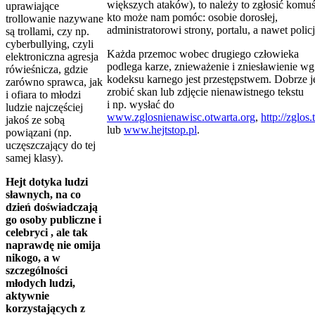
większych ataków), to należy to zgłosić komuś
uprawiające
kto może nam pomóc: osobie dorosłej,
trollowanie nazywane
administratorowi strony, portalu, a nawet policj
są trollami, czy np.
cyberbullying, czyli
Każda przemoc wobec drugiego człowieka
elektroniczna agresja
podlega karze, znieważenie i zniesławienie wg
rówieśnicza, gdzie
kodeksu karnego jest przestępstwem. Dobrze j
zarówno sprawca, jak
zrobić skan lub zdjęcie nienawistnego tekstu
i ofiara to młodzi
i np. wysłać do
ludzie najczęściej
www.zglosnienawisc.otwarta.org
,
http://zglos.
jakoś ze sobą
lub
www.hejtstop.pl
.
powiązani (np.
uczęszczający do tej
samej klasy).
Hejt dotyka ludzi
sławnych, na co
dzień doświadczają
go osoby publiczne i
celebryci , ale tak
naprawdę nie omija
nikogo, a w
szczególności
młodych ludzi,
aktywnie
korzystających z