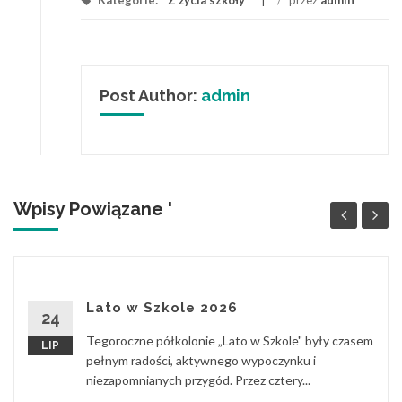
Kategorie:
Z życia szkoły
/
przez
admin
Post Author:
admin
Wpisy Powiązane '
Lato w Szkole 2026
24
Tegoroczne półkolonie „Lato w Szkole" były czasem
LIP
pełnym radości, aktywnego wypoczynku i
niezapomnianych przygód. Przez cztery...