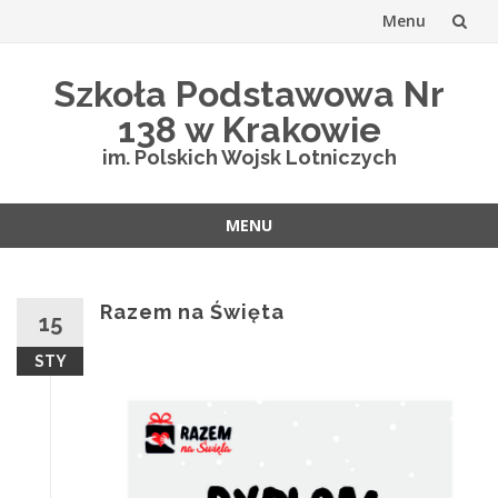
Menu
Przejdź
Szkoła Podstawowa Nr
do
138 w Krakowie
treści
im. Polskich Wojsk Lotniczych
MENU
Przejdź
do
treści
Razem na Święta
15
STY