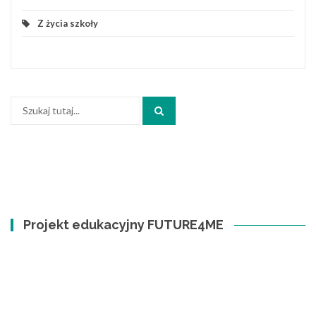
Z życia szkoły
Szukaj:
Search
Projekt edukacyjny FUTURE4ME