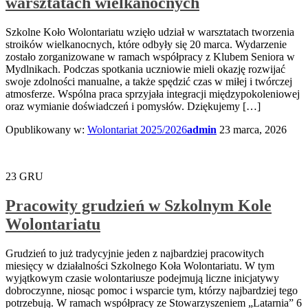
warsztatach wielkanocnych
Szkolne Koło Wolontariatu wzięło udział w warsztatach tworzenia
stroików wielkanocnych, które odbyły się 20 marca. Wydarzenie
zostało zorganizowane w ramach współpracy z Klubem Seniora w
Mydlnikach. Podczas spotkania uczniowie mieli okazję rozwijać
swoje zdolności manualne, a także spędzić czas w miłej i twórczej
atmosferze. Wspólna praca sprzyjała integracji międzypokoleniowej
oraz wymianie doświadczeń i pomysłów. Dziękujemy […]
Opublikowany w:
Wolontariat 2025/2026
admin
23 marca, 2026
23
GRU
Pracowity grudzień w Szkolnym Kole
Wolontariatu
Grudzień to już tradycyjnie jeden z najbardziej pracowitych
miesięcy w działalności Szkolnego Koła Wolontariatu. W tym
wyjątkowym czasie wolontariusze podejmują liczne inicjatywy
dobroczynne, niosąc pomoc i wsparcie tym, którzy najbardziej tego
potrzebują. W ramach współpracy ze Stowarzyszeniem „Latarnia” 6