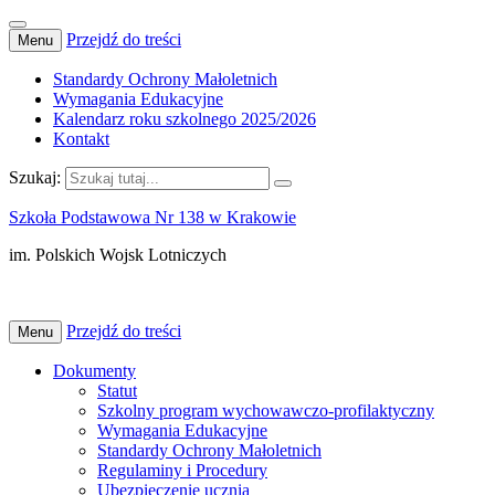
Przejdź do treści
Menu
Standardy Ochrony Małoletnich
Wymagania Edukacyjne
Kalendarz roku szkolnego 2025/2026
Kontakt
Szukaj:
Szkoła Podstawowa Nr 138 w Krakowie
im. Polskich Wojsk Lotniczych
Przejdź do treści
Menu
Dokumenty
Statut
Szkolny program wychowawczo-profilaktyczny
Wymagania Edukacyjne
Standardy Ochrony Małoletnich
Regulaminy i Procedury
Ubezpieczenie ucznia