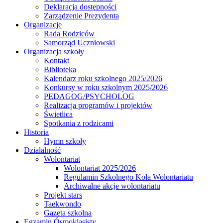
Deklaracja dostępności
Zarządzenie Prezydenta
Organizacje
Rada Rodziców
Samorząd Uczniowski
Organizacja szkoły
Kontakt
Biblioteka
Kalendarz roku szkolnego 2025/2026
Konkursy w roku szkolnym 2025/2026
PEDAGOG/PSYCHOLOG
Realizacja programów i projektów
Świetlica
Spotkania z rodzicami
Historia
Hymn szkoły
Działalność
Wolontariat
Wolontariat 2025/2026
Regulamin Szkolnego Koła Wolontariatu
Archiwalne akcje wolontariatu
Projekt stars
Taekwondo
Gazeta szkolna
Egzamin Ósmoklasisty