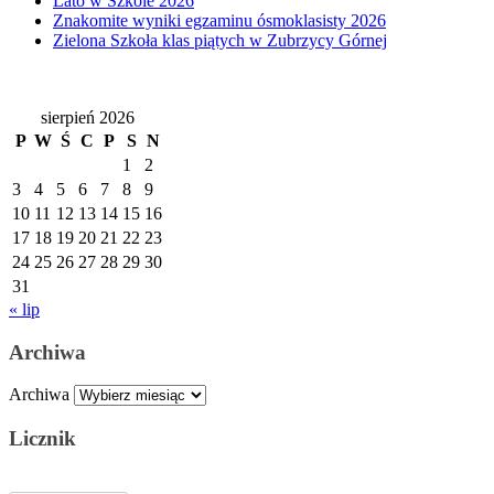
Lato w Szkole 2026
Znakomite wyniki egzaminu ósmoklasisty 2026
Zielona Szkoła klas piątych w Zubrzycy Górnej
sierpień 2026
P
W
Ś
C
P
S
N
1
2
3
4
5
6
7
8
9
10
11
12
13
14
15
16
17
18
19
20
21
22
23
24
25
26
27
28
29
30
31
« lip
Archiwa
Archiwa
Licznik