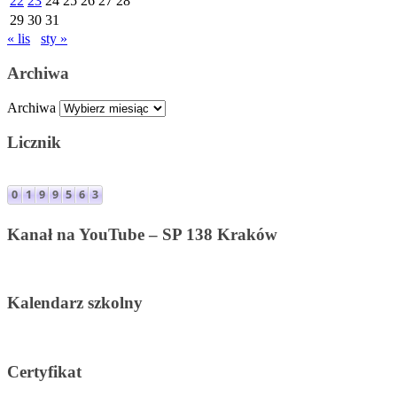
22
23
24
25
26
27
28
29
30
31
« lis
sty »
Archiwa
Archiwa
Licznik
Kanał na YouTube – SP 138 Kraków
Kalendarz szkolny
Certyfikat