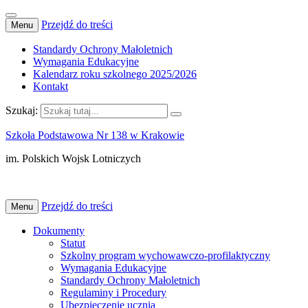
Przejdź do treści
Menu
Standardy Ochrony Małoletnich
Wymagania Edukacyjne
Kalendarz roku szkolnego 2025/2026
Kontakt
Szukaj:
Szkoła Podstawowa Nr 138 w Krakowie
im. Polskich Wojsk Lotniczych
Przejdź do treści
Menu
Dokumenty
Statut
Szkolny program wychowawczo-profilaktyczny
Wymagania Edukacyjne
Standardy Ochrony Małoletnich
Regulaminy i Procedury
Ubezpieczenie ucznia