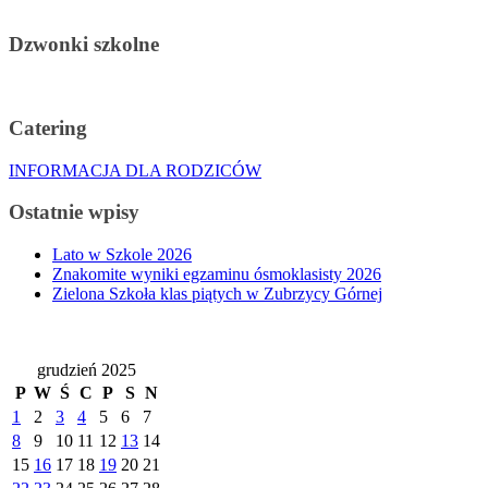
Dzwonki szkolne
Catering
INFORMACJA DLA RODZICÓW
Ostatnie wpisy
Lato w Szkole 2026
Znakomite wyniki egzaminu ósmoklasisty 2026
Zielona Szkoła klas piątych w Zubrzycy Górnej
grudzień 2025
P
W
Ś
C
P
S
N
1
2
3
4
5
6
7
8
9
10
11
12
13
14
15
16
17
18
19
20
21