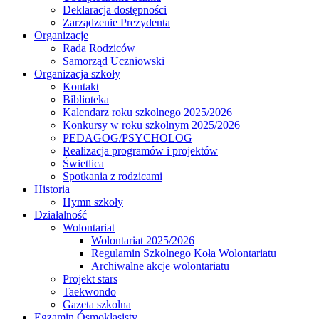
Deklaracja dostępności
Zarządzenie Prezydenta
Organizacje
Rada Rodziców
Samorząd Uczniowski
Organizacja szkoły
Kontakt
Biblioteka
Kalendarz roku szkolnego 2025/2026
Konkursy w roku szkolnym 2025/2026
PEDAGOG/PSYCHOLOG
Realizacja programów i projektów
Świetlica
Spotkania z rodzicami
Historia
Hymn szkoły
Działalność
Wolontariat
Wolontariat 2025/2026
Regulamin Szkolnego Koła Wolontariatu
Archiwalne akcje wolontariatu
Projekt stars
Taekwondo
Gazeta szkolna
Egzamin Ósmoklasisty