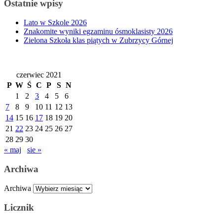
Ostatnie wpisy
Lato w Szkole 2026
Znakomite wyniki egzaminu ósmoklasisty 2026
Zielona Szkoła klas piątych w Zubrzycy Górnej
czerwiec 2021
P
W
Ś
C
P
S
N
1
2
3
4
5
6
7
8
9
10
11
12
13
14
15
16
17
18
19
20
21
22
23
24
25
26
27
28
29
30
« maj
sie »
Archiwa
Archiwa
Licznik