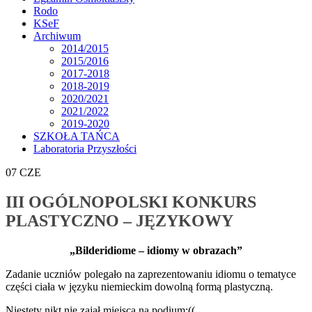
Rodo
KSeF
Archiwum
2014/2015
2015/2016
2017-2018
2018-2019
2020/2021
2021/2022
2019-2020
SZKOŁA TAŃCA
Laboratoria Przyszłości
07
CZE
III OGÓLNOPOLSKI KONKURS
PLASTYCZNO – JĘZYKOWY
„Bilderidiome – idiomy w obrazach”
Zadanie uczniów polegało na zaprezentowaniu idiomu o tematyce
części ciała w języku niemieckim dowolną formą plastyczną.
Niestety nikt nie zajął miejsca na podium:((