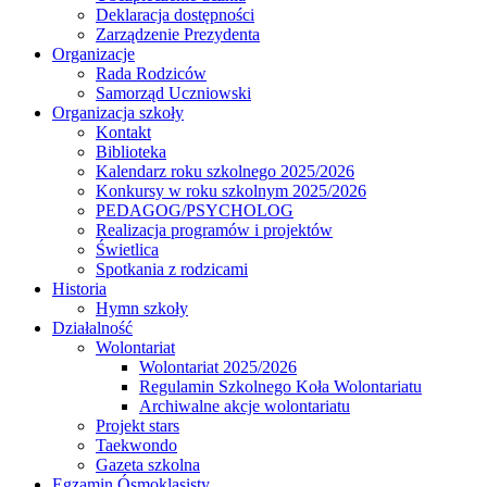
Deklaracja dostępności
Zarządzenie Prezydenta
Organizacje
Rada Rodziców
Samorząd Uczniowski
Organizacja szkoły
Kontakt
Biblioteka
Kalendarz roku szkolnego 2025/2026
Konkursy w roku szkolnym 2025/2026
PEDAGOG/PSYCHOLOG
Realizacja programów i projektów
Świetlica
Spotkania z rodzicami
Historia
Hymn szkoły
Działalność
Wolontariat
Wolontariat 2025/2026
Regulamin Szkolnego Koła Wolontariatu
Archiwalne akcje wolontariatu
Projekt stars
Taekwondo
Gazeta szkolna
Egzamin Ósmoklasisty