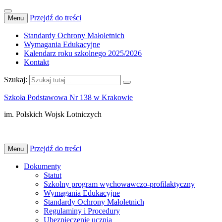
Przejdź do treści
Menu
Standardy Ochrony Małoletnich
Wymagania Edukacyjne
Kalendarz roku szkolnego 2025/2026
Kontakt
Szukaj:
Szkoła Podstawowa Nr 138 w Krakowie
im. Polskich Wojsk Lotniczych
Przejdź do treści
Menu
Dokumenty
Statut
Szkolny program wychowawczo-profilaktyczny
Wymagania Edukacyjne
Standardy Ochrony Małoletnich
Regulaminy i Procedury
Ubezpieczenie ucznia