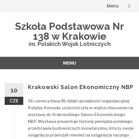
Menu
Przejdź
Szkoła Podstawowa Nr
do
138 w Krakowie
treści
im. Polskich Wojsk Lotniczych
MENU
Przejdź
do
treści
Krakowski Salon Ekonomiczny NBP
10
06 czerwca klasa 8b dzięki uprzejmości organizacyjnej
CZE
Księdza Konrada, uczestniczyła w wyjściu klasowym na
wystawę do Krakowskiego Salonu Ekonomicznego
NBP. Wystawa prezentuje historię pieniądza polskiego,
przedstawia budowniczych monetaryzmu, którzy swoje
osiągnięcia przełożyli również na osiągnięcia naszego