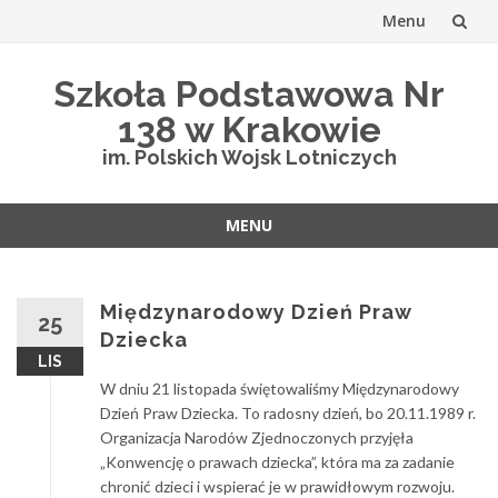
Menu
Przejdź
Szkoła Podstawowa Nr
do
138 w Krakowie
treści
im. Polskich Wojsk Lotniczych
MENU
Przejdź
do
treści
Międzynarodowy Dzień Praw
25
Dziecka
LIS
W dniu 21 listopada świętowaliśmy Międzynarodowy
Dzień Praw Dziecka. To radosny dzień, bo 20.11.1989 r.
Organizacja Narodów Zjednoczonych przyjęła
„Konwencję o prawach dziecka”, która ma za zadanie
chronić dzieci i wspierać je w prawidłowym rozwoju.