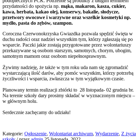
podopiecznych PCK. Potrzebne są produkty z długim terminem
przydatności do spożycia np.
mąka, makaron, kasza, cukier,
kawa, herbata, kakao olej, konserwy, bakalie, słodycze,
przetwory owocowe i warzywne oraz wszelkie kosmetyki np.
mydło, pasta do zębów, szampon.
Coroczna Czerwonokrzyska Gwiazdka pozwala spędzić święta w
duchu radości oraz nadziei wszystkim tym, którzy zgłaszają się po
wsparcie. Paczki jakie zostają przygotowane przez wolontariuszy
przekazywane są osobom starszym, samotnych, chorym, ubogim,
samotnym mamom oraz osobom niepełnosprawnym.
Żywimy nadzieję, że także w tym roku uda nam się zgromadzić
wystarczającą ilość darów, aby pomóc wszystkim, którzy potrzebą
życzliwości i wsparcia, zwłaszcza w tym wyjątkowym czasie.
Planowany termin realizacji zbiórki to 28 listopada- 02 grudnia br.
Na terenie szkoły dary prosimy składać w wyznaczonym miejscu –
w głównym holu.
Serdecznie zachęcamy do udziału!
Kategorie:
Ogłoszenie
,
Wolontariat archiwum
,
Wydarzenie
,
Z życia
szkoły
/
przez
admin
25 listopada, 2022