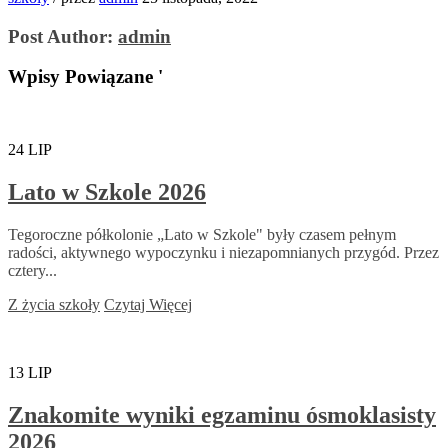
Post Author:
admin
Wpisy Powiązane '
24
LIP
Lato w Szkole 2026
Tegoroczne półkolonie „Lato w Szkole" były czasem pełnym
radości, aktywnego wypoczynku i niezapomnianych przygód. Przez
cztery...
Z życia szkoły
Czytaj Więcej
13
LIP
Znakomite wyniki egzaminu ósmoklasisty
2026