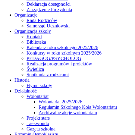
Deklaracja dostępności
Zarządzenie Prezydenta
Organizacje
Rada Rodziców
Samorząd Uczniowski
Organizacja szkoły
Kontakt
Biblioteka
Kalendarz roku szkolnego 2025/2026
Konkursy w roku szkolnym 2025/2026
PEDAGOG/PSYCHOLOG
Realizacja programów i projektów
Świetlica
Spotkania z rodzicami
Historia
Hymn szkoły
Działalność
Wolontariat
Wolontariat 2025/2026
Regulamin Szkolnego Koła Wolontariatu
Archiwalne akcje wolontariatu
Projekt stars
Taekwondo
Gazeta szkolna
Egzamin Ósmoklasisty