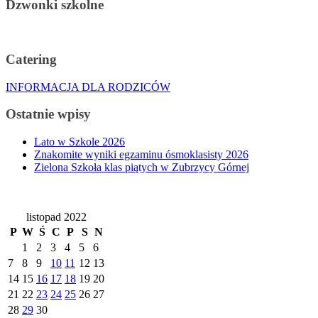
Dzwonki szkolne
Catering
INFORMACJA DLA RODZICÓW
Ostatnie wpisy
Lato w Szkole 2026
Znakomite wyniki egzaminu ósmoklasisty 2026
Zielona Szkoła klas piątych w Zubrzycy Górnej
listopad 2022
P
W
Ś
C
P
S
N
1
2
3
4
5
6
7
8
9
10
11
12
13
14
15
16
17
18
19
20
21
22
23
24
25
26
27
28
29
30