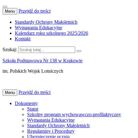
Przejdź do treści
Menu
Standardy Ochrony Małoletnich
Wymagania Edukacyjne
Kalendarz roku szkolnego 2025/2026
Kontakt
Szukaj:
Szkoła Podstawowa Nr 138 w Krakowie
im. Polskich Wojsk Lotniczych
Przejdź do treści
Menu
Dokumenty
Statut
Szkolny program wychowawczo-profilaktyczny
Wymagania Edukacyjne
Standardy Ochrony Małoletnich
Regulaminy i Procedury
Ubezpieczenie ucznia