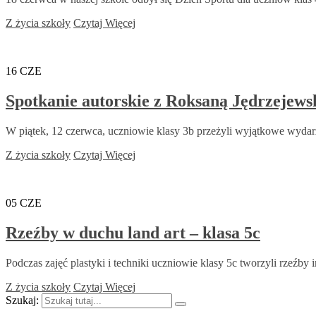
Z życia szkoły
Czytaj Więcej
16
CZE
Spotkanie autorskie z Roksaną Jędrzejews
W piątek, 12 czerwca, uczniowie klasy 3b przeżyli wyjątkowe wyd
Z życia szkoły
Czytaj Więcej
05
CZE
Rzeźby w duchu land art – klasa 5c
Podczas zajęć plastyki i techniki uczniowie klasy 5c tworzyli rzeźby
Z życia szkoły
Czytaj Więcej
Szukaj: