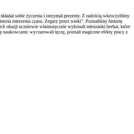
składał sobie życzenia i otrzymał prezenty. Z radością wkroczyliśmy
ria mierzenia czasu. Zegary przez wieki”. Poznaliśmy historię
ch okazji uczniowie własnoręcznie wykonali mieszanki herbat, które
ę naukowcami: wyczarowali tęczę, poznali magiczne efekty pracy z