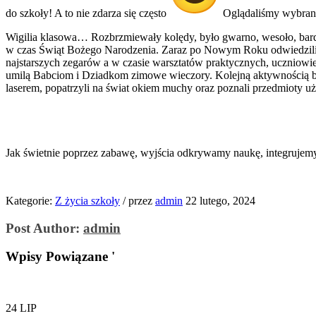
do szkoły! A to nie zdarza się często
Oglądaliśmy wybrany 
Wigilia klasowa… Rozbrzmiewały kolędy, było gwarno, wesoło, bardzo 
w czas Świąt Bożego Narodzenia. Zaraz po Nowym Roku odwiedziliśm
najstarszych zegarów a w czasie warsztatów praktycznych, uczniowie
umilą Babciom i Dziadkom zimowe wieczory. Kolejną aktywnością był
laserem, popatrzyli na świat okiem muchy oraz poznali przedmioty uż
Jak świetnie poprzez zabawę, wyjścia odkrywamy naukę, integrujemy 
Kategorie:
Z życia szkoły
/
przez
admin
22 lutego, 2024
Post Author:
admin
Wpisy Powiązane '
24
LIP