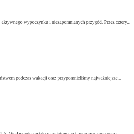
, aktywnego wypoczynku i niezapomnianych przygód. Przez cztery...
eństwem podczas wakacji oraz przypomnieliśmy najważniejsze...
 4–8. Wydarzenie zostało przygotowane i poprowadzone przez...