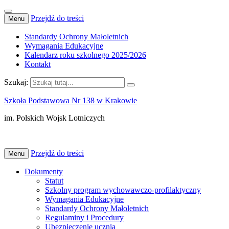
Przejdź do treści
Menu
Standardy Ochrony Małoletnich
Wymagania Edukacyjne
Kalendarz roku szkolnego 2025/2026
Kontakt
Szukaj:
Szkoła Podstawowa Nr 138 w Krakowie
im. Polskich Wojsk Lotniczych
Przejdź do treści
Menu
Dokumenty
Statut
Szkolny program wychowawczo-profilaktyczny
Wymagania Edukacyjne
Standardy Ochrony Małoletnich
Regulaminy i Procedury
Ubezpieczenie ucznia