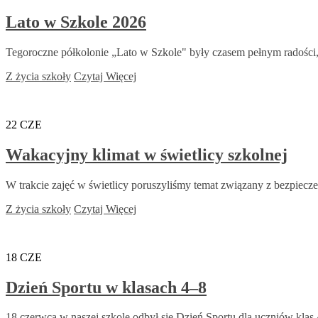
Lato w Szkole 2026
Tegoroczne półkolonie „Lato w Szkole" były czasem pełnym radości
Z życia szkoły
Czytaj Więcej
22
CZE
Wakacyjny klimat w świetlicy szkolnej
W trakcie zajęć w świetlicy poruszyliśmy temat związany z bezpiecz
Z życia szkoły
Czytaj Więcej
18
CZE
Dzień Sportu w klasach 4–8
18 czerwca w naszej szkole odbył się Dzień Sportu dla uczniów klas