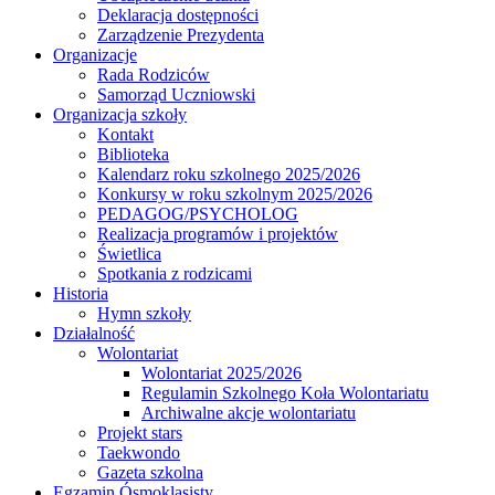
Deklaracja dostępności
Zarządzenie Prezydenta
Organizacje
Rada Rodziców
Samorząd Uczniowski
Organizacja szkoły
Kontakt
Biblioteka
Kalendarz roku szkolnego 2025/2026
Konkursy w roku szkolnym 2025/2026
PEDAGOG/PSYCHOLOG
Realizacja programów i projektów
Świetlica
Spotkania z rodzicami
Historia
Hymn szkoły
Działalność
Wolontariat
Wolontariat 2025/2026
Regulamin Szkolnego Koła Wolontariatu
Archiwalne akcje wolontariatu
Projekt stars
Taekwondo
Gazeta szkolna
Egzamin Ósmoklasisty