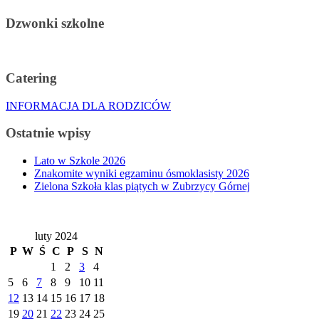
Dzwonki szkolne
Catering
INFORMACJA DLA RODZICÓW
Ostatnie wpisy
Lato w Szkole 2026
Znakomite wyniki egzaminu ósmoklasisty 2026
Zielona Szkoła klas piątych w Zubrzycy Górnej
luty 2024
P
W
Ś
C
P
S
N
1
2
3
4
5
6
7
8
9
10
11
12
13
14
15
16
17
18
19
20
21
22
23
24
25