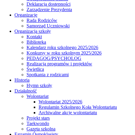
Deklaracja dostępności
Zarządzenie Prezydenta
Organizacje
Rada Rodziców
Samorząd Uczniowski
Organizacja szkoły
Kontakt
Biblioteka
Kalendarz roku szkolnego 2025/2026
Konkursy w roku szkolnym 2025/2026
PEDAGOG/PSYCHOLOG
Realizacja programów i projektów
Świetlica
Spotkania z rodzicami
Historia
Hymn szkoły
Działalność
Wolontariat
Wolontariat 2025/2026
Regulamin Szkolnego Koła Wolontariatu
Archiwalne akcje wolontariatu
Projekt stars
Taekwondo
Gazeta szkolna
Egzamin Ósmoklasisty