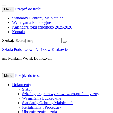
Przejdź do treści
Menu
Standardy Ochrony Małoletnich
Wymagania Edukacyjne
Kalendarz roku szkolnego 2025/2026
Kontakt
Szukaj:
Szkoła Podstawowa Nr 138 w Krakowie
im. Polskich Wojsk Lotniczych
Przejdź do treści
Menu
Dokumenty
Statut
Szkolny program wychowawczo-profilaktyczny
Wymagania Edukacyjne
Standardy Ochrony Małoletnich
Regulaminy i Procedury
Ubezpieczenie ucznia