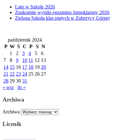
Lato w Szkole 2026
Znakomite wyniki egzaminu ósmoklasisty 2026
Zielona Szkoła klas piątych w Zubrzycy Górnej
październik 2024
P
W
Ś
C
P
S
N
1
2
3
4
5
6
7
8
9
10
11
12
13
14
15
16
17
18
19
20
21
22
23
24
25
26
27
28
29
30
31
« wrz
lis »
Archiwa
Archiwa
Licznik