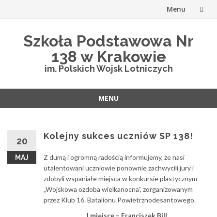
Menu
Przejdź
Szkoła Podstawowa Nr
do
138 w Krakowie
treści
im. Polskich Wojsk Lotniczych
MENU
Przejdź
do
treści
Kolejny sukces uczniów SP 138!
20
Z dumą i ogromną radością informujemy, że nasi
MAJ
utalentowani uczniowie ponownie zachwycili jury i
zdobyli wspaniałe miejsca w konkursie plastycznym
„Wojskowa ozdoba wielkanocna”, zorganizowanym
przez Klub 16. Batalionu Powietrznodesantowego.
I miejsce – Franciszek Bill