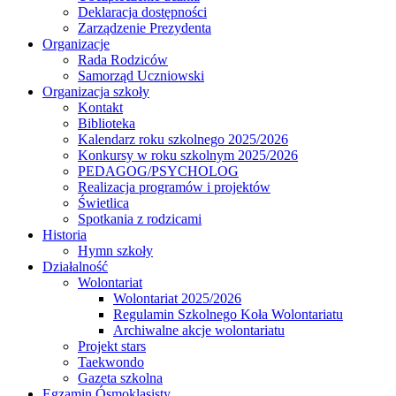
Deklaracja dostępności
Zarządzenie Prezydenta
Organizacje
Rada Rodziców
Samorząd Uczniowski
Organizacja szkoły
Kontakt
Biblioteka
Kalendarz roku szkolnego 2025/2026
Konkursy w roku szkolnym 2025/2026
PEDAGOG/PSYCHOLOG
Realizacja programów i projektów
Świetlica
Spotkania z rodzicami
Historia
Hymn szkoły
Działalność
Wolontariat
Wolontariat 2025/2026
Regulamin Szkolnego Koła Wolontariatu
Archiwalne akcje wolontariatu
Projekt stars
Taekwondo
Gazeta szkolna
Egzamin Ósmoklasisty