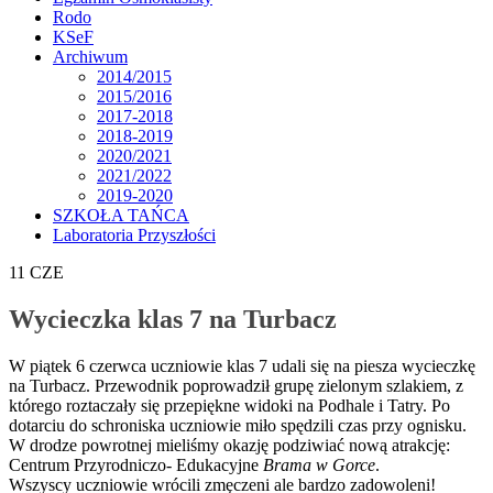
Rodo
KSeF
Archiwum
2014/2015
2015/2016
2017-2018
2018-2019
2020/2021
2021/2022
2019-2020
SZKOŁA TAŃCA
Laboratoria Przyszłości
11
CZE
Wycieczka klas 7 na Turbacz
W piątek 6 czerwca uczniowie klas 7 udali się na piesza wycieczkę
na Turbacz. Przewodnik poprowadził grupę zielonym szlakiem, z
którego roztaczały się przepiękne widoki na Podhale i Tatry. Po
dotarciu do schroniska uczniowie miło spędzili czas przy ognisku.
W drodze powrotnej mieliśmy okazję podziwiać nową atrakcję:
Centrum Przyrodniczo- Edukacyjne
Brama w Gorce
.
Wszyscy uczniowie wrócili zmęczeni ale bardzo zadowoleni!