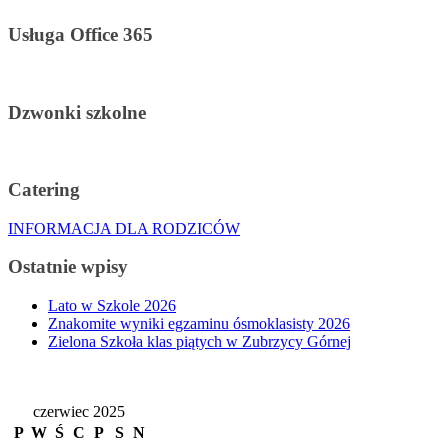
Usługa Office 365
Dzwonki szkolne
Catering
INFORMACJA DLA RODZICÓW
Ostatnie wpisy
Lato w Szkole 2026
Znakomite wyniki egzaminu ósmoklasisty 2026
Zielona Szkoła klas piątych w Zubrzycy Górnej
czerwiec 2025
P
W
Ś
C
P
S
N