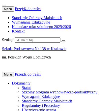
Przejdź do treści
Menu
Standardy Ochrony Małoletnich
Wymagania Edukacyjne
Kalendarz roku szkolnego 2025/2026
Kontakt
Szukaj:
Szkoła Podstawowa Nr 138 w Krakowie
im. Polskich Wojsk Lotniczych
Przejdź do treści
Menu
Dokumenty
Statut
Szkolny program wychowawczo-profilaktyczny
Wymagania Edukacyjne
Standardy Ochrony Małoletnich
Regulaminy i Procedury
Ubezpieczenie ucznia