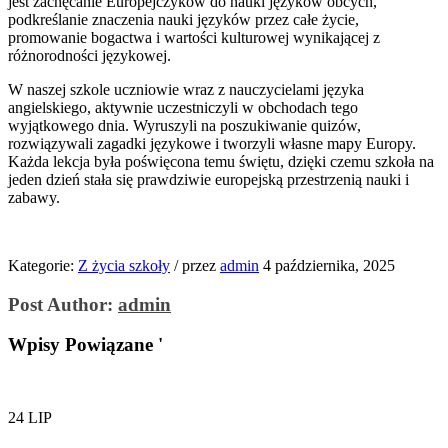
jest zachęcanie Europejczyków do nauki języków obcych,
podkreślanie znaczenia nauki języków przez całe życie,
promowanie bogactwa i wartości kulturowej wynikającej z
różnorodności językowej.
W naszej szkole uczniowie wraz z nauczycielami języka
angielskiego, aktywnie uczestniczyli w obchodach tego
wyjątkowego dnia. Wyruszyli na poszukiwanie quizów,
rozwiązywali zagadki językowe i tworzyli własne mapy Europy.
Każda lekcja była poświęcona temu świętu, dzięki czemu szkoła na
jeden dzień stała się prawdziwie europejską przestrzenią nauki i
zabawy.
Kategorie:
Z życia szkoły
/
przez
admin
4 października, 2025
Post Author:
admin
Wpisy Powiązane '
24
LIP