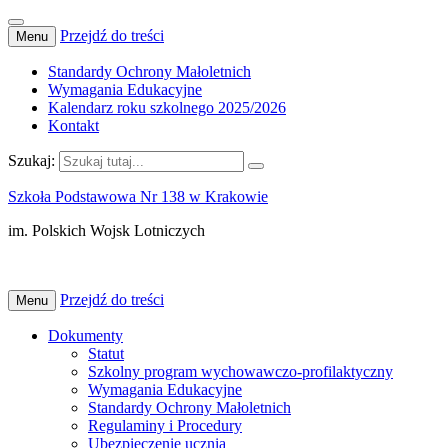
Przejdź do treści
Menu
Standardy Ochrony Małoletnich
Wymagania Edukacyjne
Kalendarz roku szkolnego 2025/2026
Kontakt
Szukaj:
Szkoła Podstawowa Nr 138 w Krakowie
im. Polskich Wojsk Lotniczych
Przejdź do treści
Menu
Dokumenty
Statut
Szkolny program wychowawczo-profilaktyczny
Wymagania Edukacyjne
Standardy Ochrony Małoletnich
Regulaminy i Procedury
Ubezpieczenie ucznia