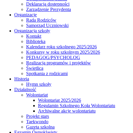
Deklaracja dostępności
Zarządzenie Prezydenta
Organizacje
Rada Rodziców
Samorząd Uczniowski
Organizacja szkoły
Kontakt
Biblioteka
Kalendarz roku szkolnego 2025/2026
Konkursy w roku szkolnym 2025/2026
PEDAGOG/PSYCHOLOG
Realizacja programów i projektów
Świetlica
Spotkania z rodzicami
Historia
Hymn szkoły
Działalność
Wolontariat
Wolontariat 2025/2026
Regulamin Szkolnego Koła Wolontariatu
Archiwalne akcje wolontariatu
Projekt stars
Taekwondo
Gazeta szkolna
Egzamin Ósmoklasisty