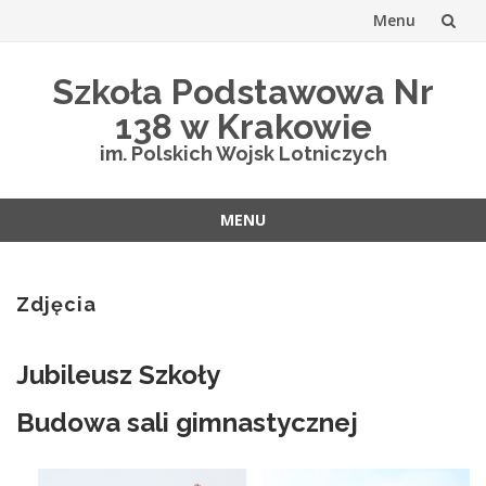
Menu
Przejdź
Szkoła Podstawowa Nr
do
138 w Krakowie
treści
im. Polskich Wojsk Lotniczych
MENU
Przejdź
do
treści
Zdjęcia
Jubileusz Szkoły
Budowa sali gimnastycznej