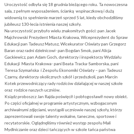
Uroczystość odbyła się 18 grudnia bieżącego roku. Ta nowoczesna
sala, z pełnym wyposażeniem, ścianką wspinaczkową i dużą
widownią to spełnienie marzeń sprzed 5 lat, kiedy obchodziliśmy
jubileusz 130-lecia istnienia naszej szkoły.
Na uroczystość przybyło wielu znakomitych gości: pan Jacek
Majchrowski Prezydent Miasta Krakowa, Wiceprezydent do Spraw
Edukacji pan Tadeusz Matusz, Wicekurator Oświaty pan Grzegorz
Baran oraz radni dzielnicowi- pan Bogdan Smok, pani Alicja
Gackiewicz, pan Adam Goch, dyrektorzy i inspektorzy Wydziału
Edukacji Miasta Krakowa- pani Beata Tracka-Samborska, pani
Teresa Szymańska i Zespołu Ekonomiki Oświaty – pan Tadeusz
Czarny, dyrektorzy okolicznych szkół i przedszkoli, pan Marcin
Kotek przewodniczący rady rodziców działającej w naszej szkole
oraz rodzice naszych uczniów.
Ksiądz proboszcz Jan Rajda poświęcił i pobłogosławił nowy obiekt.
Po części oficjalnej w programie artystycznym, wzbogaconym
archiwalnymi zdjęciami, wystąpili uczniowie naszej szkoły, którzy
zaprezentowali swoje talenty wokalne, taneczne, sportowe i
recytatorskie. Oglądnęliśmy również występ zespołu Mali
Mydlniczanie oraz dzieci tańczących w szkole tańca państwa