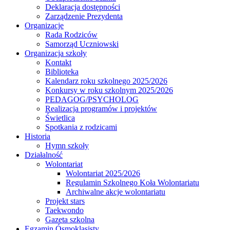
Deklaracja dostępności
Zarządzenie Prezydenta
Organizacje
Rada Rodziców
Samorząd Uczniowski
Organizacja szkoły
Kontakt
Biblioteka
Kalendarz roku szkolnego 2025/2026
Konkursy w roku szkolnym 2025/2026
PEDAGOG/PSYCHOLOG
Realizacja programów i projektów
Świetlica
Spotkania z rodzicami
Historia
Hymn szkoły
Działalność
Wolontariat
Wolontariat 2025/2026
Regulamin Szkolnego Koła Wolontariatu
Archiwalne akcje wolontariatu
Projekt stars
Taekwondo
Gazeta szkolna
Egzamin Ósmoklasisty