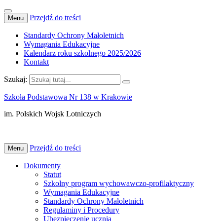
Przejdź do treści
Menu
Standardy Ochrony Małoletnich
Wymagania Edukacyjne
Kalendarz roku szkolnego 2025/2026
Kontakt
Szukaj:
Szkoła Podstawowa Nr 138 w Krakowie
im. Polskich Wojsk Lotniczych
Przejdź do treści
Menu
Dokumenty
Statut
Szkolny program wychowawczo-profilaktyczny
Wymagania Edukacyjne
Standardy Ochrony Małoletnich
Regulaminy i Procedury
Ubezpieczenie ucznia