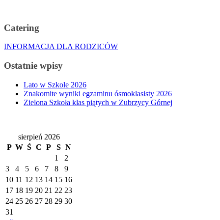
Catering
INFORMACJA DLA RODZICÓW
Ostatnie wpisy
Lato w Szkole 2026
Znakomite wyniki egzaminu ósmoklasisty 2026
Zielona Szkoła klas piątych w Zubrzycy Górnej
sierpień 2026
P
W
Ś
C
P
S
N
1
2
3
4
5
6
7
8
9
10
11
12
13
14
15
16
17
18
19
20
21
22
23
24
25
26
27
28
29
30
31