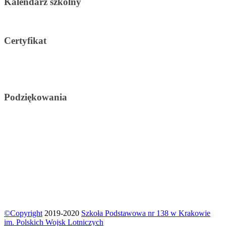
Kalendarz szkolny
Certyfikat
Podziękowania
©Copyright
2019-2020
Szkoła Podstawowa nr 138 w Krakowie
im. Polskich Wojsk Lotniczych