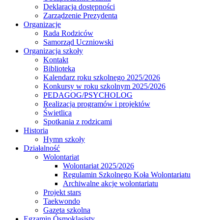
Deklaracja dostępności
Zarządzenie Prezydenta
Organizacje
Rada Rodziców
Samorząd Uczniowski
Organizacja szkoły
Kontakt
Biblioteka
Kalendarz roku szkolnego 2025/2026
Konkursy w roku szkolnym 2025/2026
PEDAGOG/PSYCHOLOG
Realizacja programów i projektów
Świetlica
Spotkania z rodzicami
Historia
Hymn szkoły
Działalność
Wolontariat
Wolontariat 2025/2026
Regulamin Szkolnego Koła Wolontariatu
Archiwalne akcje wolontariatu
Projekt stars
Taekwondo
Gazeta szkolna
Egzamin Ósmoklasisty