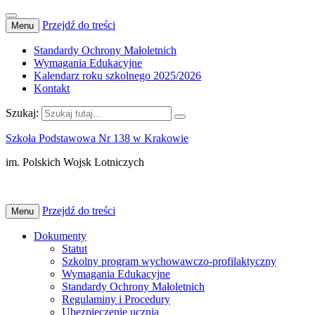
Przejdź do treści
Menu
Standardy Ochrony Małoletnich
Wymagania Edukacyjne
Kalendarz roku szkolnego 2025/2026
Kontakt
Szukaj:
Szkoła Podstawowa Nr 138 w Krakowie
im. Polskich Wojsk Lotniczych
Przejdź do treści
Menu
Dokumenty
Statut
Szkolny program wychowawczo-profilaktyczny
Wymagania Edukacyjne
Standardy Ochrony Małoletnich
Regulaminy i Procedury
Ubezpieczenie ucznia