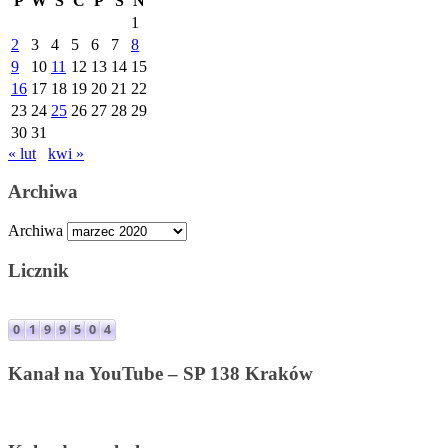
P
W
Ś
C
P
S
N
1
2
3
4
5
6
7
8
9
10
11
12
13
14
15
16
17
18
19
20
21
22
23
24
25
26
27
28
29
30
31
« lut
kwi »
Archiwa
Archiwa
Licznik
Kanał na YouTube – SP 138 Kraków