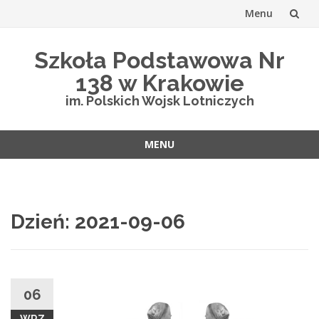
Menu
Przejdź
Szkoła Podstawowa Nr
do
138 w Krakowie
treści
im. Polskich Wojsk Lotniczych
MENU
Przejdź
do
treści
Dzień:
2021-09-06
06