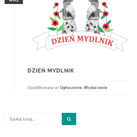
WRZ
DZIEŃ MYDLNIK
Opublikowany w:
Ogłoszenie
,
Wydarzenie
Szukaj:
Search