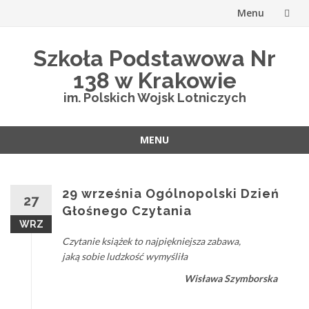
Menu
Przejdź
Szkoła Podstawowa Nr
do
138 w Krakowie
treści
im. Polskich Wojsk Lotniczych
MENU
Przejdź
do
treści
29 września Ogólnopolski Dzień
27
Głośnego Czytania
WRZ
Czytanie książek to najpiękniejsza zabawa,
jaką sobie ludzkość wymyśliła
Wisława Szymborska