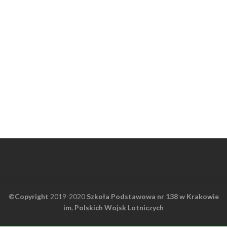
©Copyright
2019-2020
Szkoła Podstawowa nr 138 w Krakowie
im. Polskich Wojsk Lotniczych