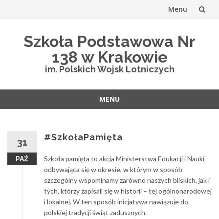
Menu
Przejdź
Szkoła Podstawowa Nr
do
138 w Krakowie
treści
im. Polskich Wojsk Lotniczych
MENU
Przejdź
do
treści
#SzkołaPamięta
31
Szkoła pamięta to akcja Ministerstwa Edukacji i Nauki
PAŹ
odbywająca się w okresie, w którym w sposób
szczególny wspominamy zarówno naszych bliskich, jak i
tych, którzy zapisali się w historii – tej ogólnonarodowej
i lokalnej. W ten sposób inicjatywa nawiązuje do
polskiej tradycji świąt zadusznych.