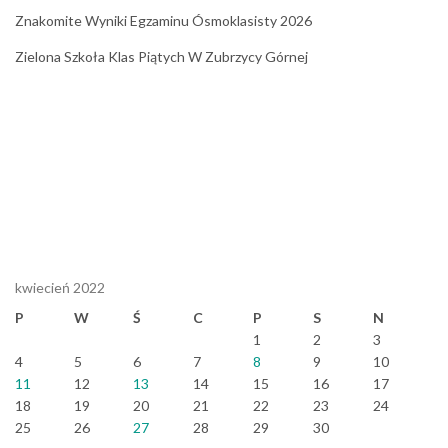
Znakomite Wyniki Egzaminu Ósmoklasisty 2026
Zielona Szkoła Klas Piątych W Zubrzycy Górnej
kwiecień 2022
P
W
Ś
C
P
S
N
1
2
3
4
5
6
7
8
9
10
11
12
13
14
15
16
17
18
19
20
21
22
23
24
25
26
27
28
29
30