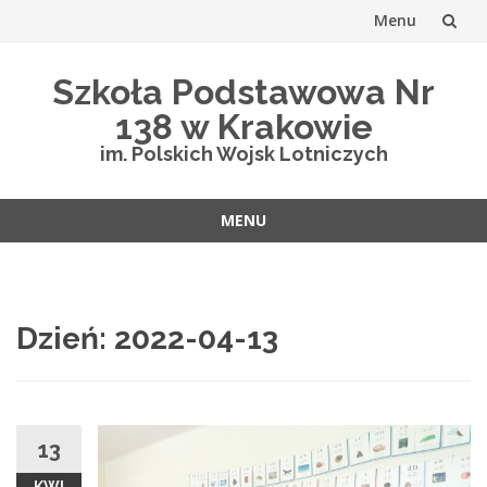
Menu
Przejdź
Szkoła Podstawowa Nr
do
138 w Krakowie
treści
im. Polskich Wojsk Lotniczych
MENU
Przejdź
do
treści
Dzień:
2022-04-13
13