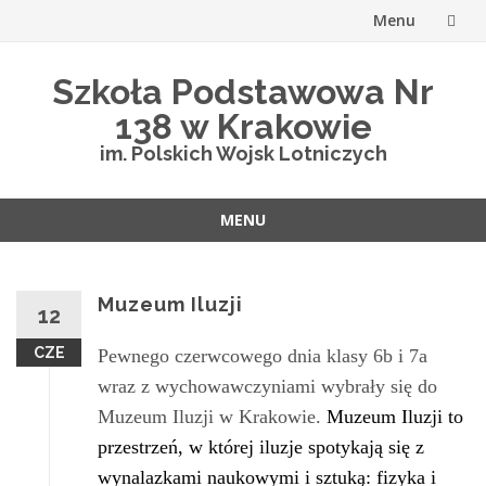
Menu
Przejdź
Szkoła Podstawowa Nr
do
138 w Krakowie
treści
im. Polskich Wojsk Lotniczych
MENU
Przejdź
do
treści
Muzeum Iluzji
12
CZE
Pewnego czerwcowego dnia klasy 6b i 7a
wraz z wychowawczyniami wybrały się do
Muzeum Iluzji w Krakowie.
Muzeum Iluzji to
przestrzeń, w której iluzje spotykają się z
wynalazkami naukowymi i sztuką: fizyka i