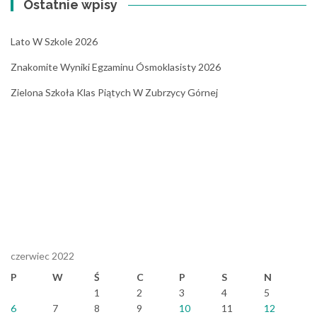
Ostatnie wpisy
Lato W Szkole 2026
Znakomite Wyniki Egzaminu Ósmoklasisty 2026
Zielona Szkoła Klas Piątych W Zubrzycy Górnej
czerwiec 2022
P
W
Ś
C
P
S
N
1
2
3
4
5
6
7
8
9
10
11
12