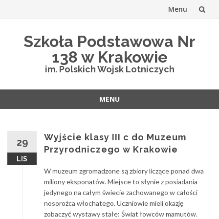
Menu
Przejdź
Szkoła Podstawowa Nr
do
138 w Krakowie
treści
im. Polskich Wojsk Lotniczych
MENU
Przejdź
do
treści
Wyjście klasy III c do Muzeum
29
Przyrodniczego w Krakowie
LIS
W muzeum zgromadzone są zbiory liczące ponad dwa
miliony eksponatów. Miejsce to słynie z posiadania
jedynego na całym świecie zachowanego w całości
nosorożca włochatego. Uczniowie mieli okazję
zobaczyć wystawy stałe: Świat łowców mamutów.