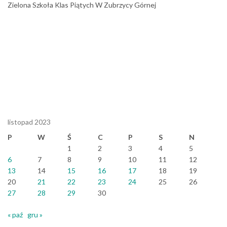
Zielona Szkoła Klas Piątych W Zubrzycy Górnej
listopad 2023
P
W
Ś
C
P
S
N
1
2
3
4
5
6
7
8
9
10
11
12
13
14
15
16
17
18
19
20
21
22
23
24
25
26
27
28
29
30
« paź
gru »