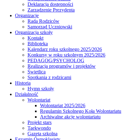
Deklaracja dostępności
Zarządzenie Prezydenta
Organizacje
Rada Rodziców
Samorząd Uczniowski
Organizacja szkoły
Kontakt
Biblioteka
Kalendarz roku szkolnego 2025/2026
Konkursy w roku szkolnym 2025/2026
PEDAGOG/PSYCHOLOG
Realizacja programów i projektów
Świetlica
Spotkania z rodzicami
Historia
Hymn szkoły
Działalność
Wolontariat
Wolontariat 2025/2026
Regulamin Szkolnego Koła Wolontariatu
Archiwalne akcje wolontariatu
Projekt stars
Taekwondo
Gazeta szkolna
Egzamin Ósmoklasisty