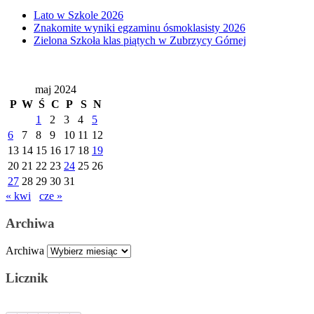
Lato w Szkole 2026
Znakomite wyniki egzaminu ósmoklasisty 2026
Zielona Szkoła klas piątych w Zubrzycy Górnej
maj 2024
P
W
Ś
C
P
S
N
1
2
3
4
5
6
7
8
9
10
11
12
13
14
15
16
17
18
19
20
21
22
23
24
25
26
27
28
29
30
31
« kwi
cze »
Archiwa
Archiwa
Licznik