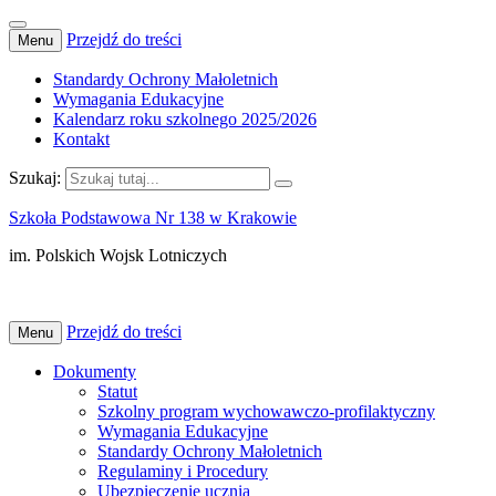
Przejdź do treści
Menu
Standardy Ochrony Małoletnich
Wymagania Edukacyjne
Kalendarz roku szkolnego 2025/2026
Kontakt
Szukaj:
Szkoła Podstawowa Nr 138 w Krakowie
im. Polskich Wojsk Lotniczych
Przejdź do treści
Menu
Dokumenty
Statut
Szkolny program wychowawczo-profilaktyczny
Wymagania Edukacyjne
Standardy Ochrony Małoletnich
Regulaminy i Procedury
Ubezpieczenie ucznia