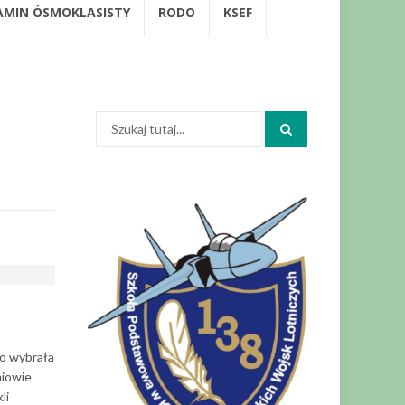
AMIN ÓSMOKLASISTY
RODO
KSEF
Szukaj:
Search
bo wybrała
niowie
li