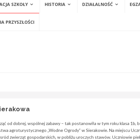
ACJA SZKOŁY
HISTORIA
DZIAŁALNOŚĆ
EGZ
A PRZYSZŁOŚCI
Sierakowa
ząć od dobrej, wspólnej zabawy – tak postanowiła w tym roku klasa 1b, 
rstwa agroturystycznego „Wodne Ogrody” w Sierakowie. Na miejscu Ucz
 wsród zwierząt gospodarskich, w pobliżu uroczych stawów. Uczniowie piek