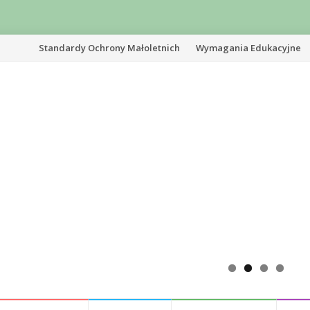
Przejdź
Standardy Ochrony Małoletnich
Wymagania Edukacyjne
do
treści