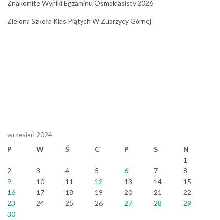
Znakomite Wyniki Egzaminu Ósmoklasisty 2026
Zielona Szkoła Klas Piątych W Zubrzycy Górnej
wrzesień 2024
P
W
Ś
C
P
S
N
1
2
3
4
5
6
7
8
9
10
11
12
13
14
15
16
17
18
19
20
21
22
23
24
25
26
27
28
29
30