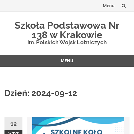
Menu
Przejdź
Szkoła Podstawowa Nr
do
138 w Krakowie
treści
im. Polskich Wojsk Lotniczych
MENU
Przejdź
do
treści
Dzień:
2024-09-12
12