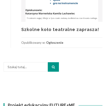
Szkolne koło teatralne zaprasza!
Opublikowany w:
Ogłoszenie
Szukaj:
Search
Projekt edukacyjny FUTURE4ME